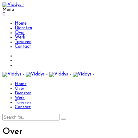
Menu
0
Home
Diensten
Over
Werk
Tarieven
Contact
Home
Over
Diensten
Werk
Tarieven
Contact
Over