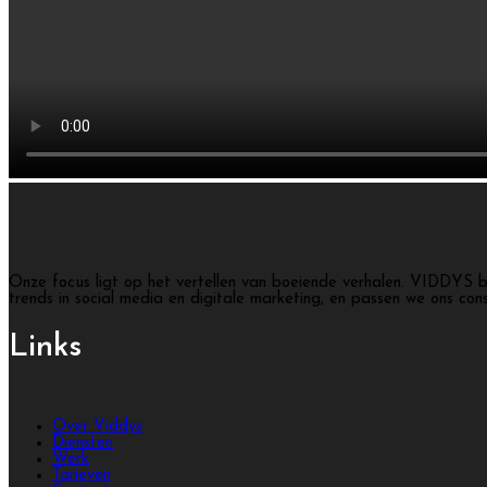
Onze focus ligt op het vertellen van boeiende verhalen. VIDDYS b
trends in social media en digitale marketing, en passen we ons con
Links
Over Viddys
Diensten
Werk
Tarieven