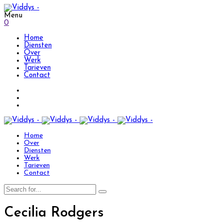
Menu
0
Home
Diensten
Over
Werk
Tarieven
Contact
Home
Over
Diensten
Werk
Tarieven
Contact
Cecilia Rodgers