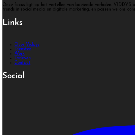
Onze focus ligt op het vertellen van boeiende verhalen. VIDDYS b
trends in social media en digitale marketing, en passen we ons con
Links
Over Viddys
Diensten
Werk
Tarieven
Contact
Social