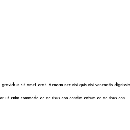
id gravidrus sit amet erat. Aenean nec nisi quis nisi venenatis digniss
mpor ut enim commodo ec ac risus con condim entum ec ac risus con