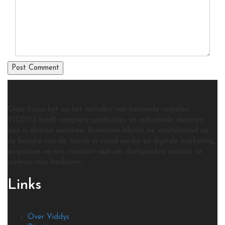
Onze focus ligt op het vertellen van boeiende verhalen.
VIDDYS biedt complete producties en individuele diensten
aan in diverse sectoren. Bovendien blijven we voortdurend op
de hoogte van de trends in social media en digitale marketing,
en passen we ons constant aan om doelgerichte content te
creëren voor bedrijven.
Links
Over Viddys